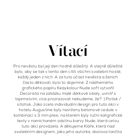
Vítací
Pro nevěstu byl její den hodně důležitý. A stejně důležité
bylo, aby se tak v tento den cítili všichni svatební hosté,
každý jeden z nich. A za tuto účast nevěsta a ženich
často děkovali, bylo to dojemné. Z nádherného
grafického papíru Keaykolour Nude soft vytvořil
Decorista na zakázku malé dárkové obaly, uvnitř s
tajemstvím, více prozrazovat nebudeme, že? :) Potisk /
sítotisk. Jako zcela individuální design pro tuto akci v
hotelu Augustine byly navrženy betonové cedule v
kombinaci s 3 mm plexi, na kterém byly ruční kaligrafické
texty v namíchaném odstínu barvy Nude, která celou
tuto akci provázela. A děkujeme Kláře, která nad
svatebním designem, jako jeho autorka, doslova tančila