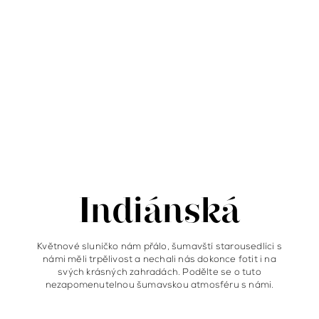
Indiánská
Květnové sluníčko nám přálo, šumavští starousedlíci s
námi měli trpělivost a nechali nás dokonce fotit i na
svých krásných zahradách. Podělte se o tuto
nezapomenutelnou šumavskou atmosféru s námi.